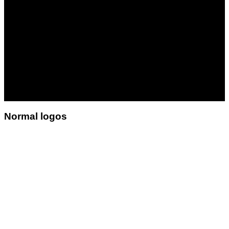
LOGO ELEMENT
Lorem ipsum dolor sit amet,
consectetuer adipiscing elit,
sed diam nonummy nibh
euismod tincidunt ut laoreet
dolore magna aliquam erat
volutpat.
Normal logos