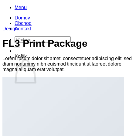
Skip
Menu
to
Domov
content
Obchod
Design
Kontakt
Hľadať:
FL3 Print Package
Košík
Lorem ipsum dolor sit amet, consectetuer adipiscing elit, sed
diam nonummy nibh euismod tincidunt ut laoreet dolore
magna aliquam erat volutpat.
Žiadne produkty v košíku.
Vrátiť sa do obchodu