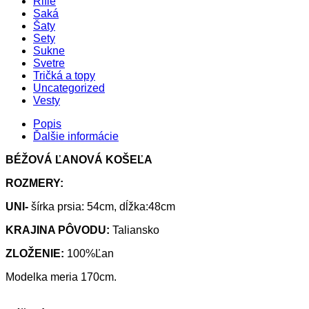
Rifle
Saká
Šaty
Sety
Sukne
Svetre
Tričká a topy
Uncategorized
Vesty
Popis
Ďalšie informácie
BÉŽOVÁ ĽANOVÁ KOŠEĽA
ROZMERY:
UNI-
šírka prsia: 54cm, dĺžka:48cm
KRAJINA PÔVODU:
Taliansko
ZLOŽENIE:
100%Ľan
Modelka meria 170cm.