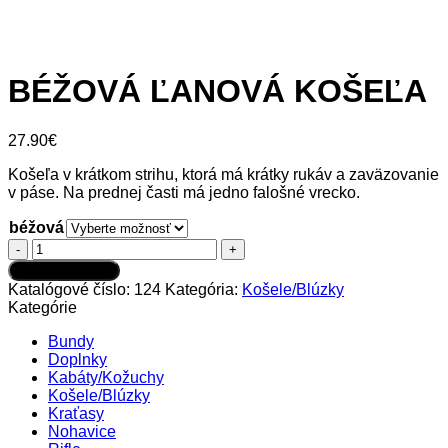
BÉŽOVÁ ĽANOVÁ KOŠEĽA
27.90
€
Košeľa v krátkom strihu, ktorá má krátky rukáv a zaväzovanie
v páse. Na prednej časti má jedno falošné vrecko.
béžová
množstvo
BÉŽOVÁ
Pridať do košíka
ĽANOVÁ
Katalógové číslo:
124
Kategória:
Košele/Blúzky
KOŠEĽA
Kategórie
Bundy
Doplnky
Kabáty/Kožuchy
Košele/Blúzky
Kraťasy
Nohavice